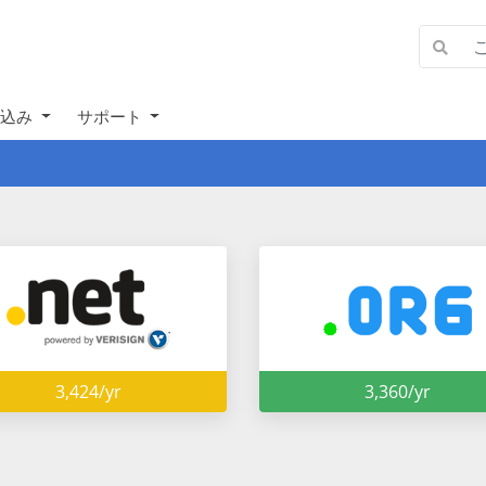
申込み
サポート
3,424/yr
3,360/yr