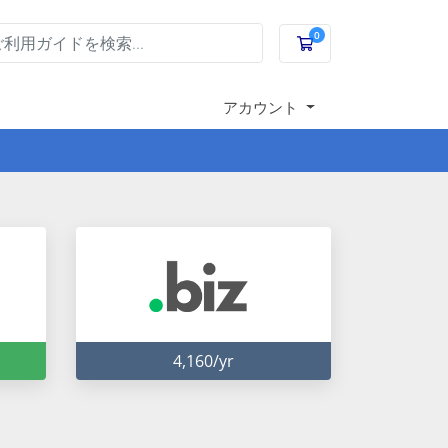
0
ショッピングカート
アカウント
4,160/yr